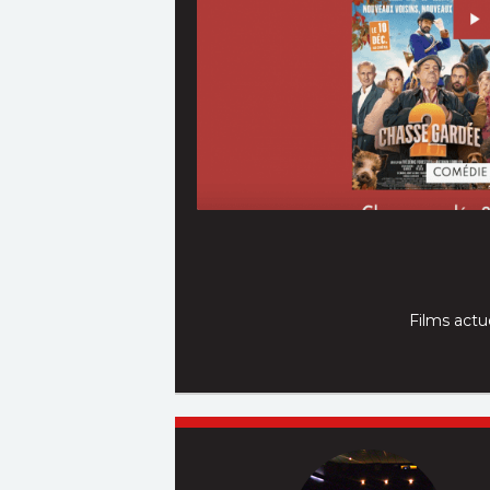
Ces liens commerc
Films actu