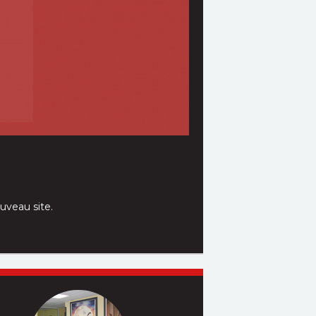
n ligne du cinéma.
uveau site.