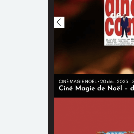
3D
: format 3D,
VOST
: V