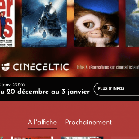
ETAPE
2
Sélectionnez le jour
ETAPE
3
Cliquez sur l'horaire
ersion Originale Sous-Titrée en français,
VF
: Version Française,
: Sous-Ti