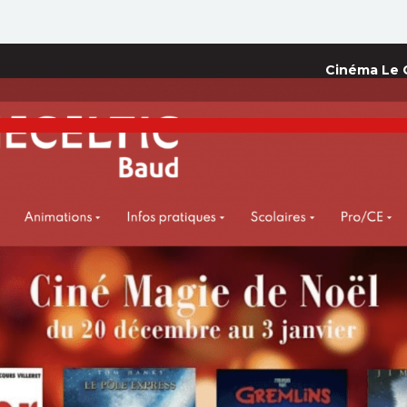
Cinéma Le C
ES
Le Celtic
en seulement 3 clics...
mandées à l'accueil pour les places à tarif réduit.
ETAPE
1
Sélectionnez votre film