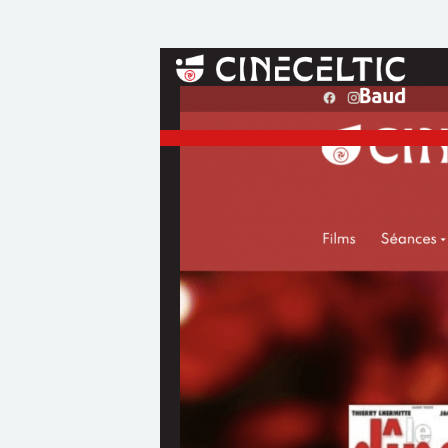
ACHETEZ VOS PLAC
Sélectionnez votre séance
au cinéma 
Tout achat de places est définitif.
Des pièces justificatives vous seront de