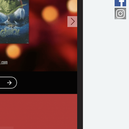
trage malentendants,
AD
: AudioDescription