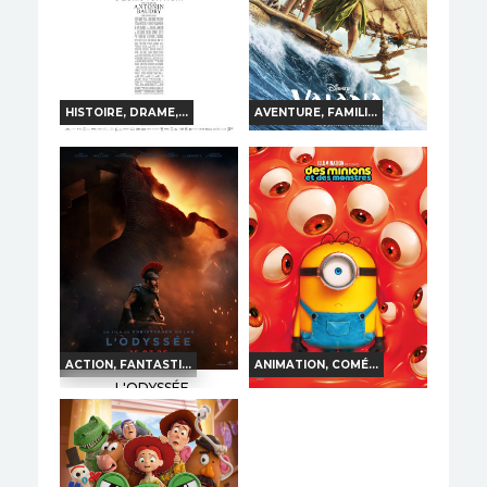
Bande-annonce
Réservation
Réservation
TOUT PUBLIC
VF
AVERT. TOUT PUBLIC
VF
HISTOIRE, DRAME,...
AVENTURE, FAMILI...
VAIANA, LA LÉGENDE
LA BATAILLE DE
DU BOUT DU MONDE
GAULLE - PARTIE 2 :
J'ÉCRIS TON NOM
Horaires et Infos
Horaires et Infos
Bande-annonce
Bande-annonce
Réservation
Réservation
TOUT PUBLIC
VF
TOUT PUBLIC
VF
ACTION, FANTASTI...
ANIMATION, COMÉ...
L'ODYSSÉE
DES MINIONS ET DES
MONSTRES
Horaires et Infos
Horaires et Infos
Bande-annonce