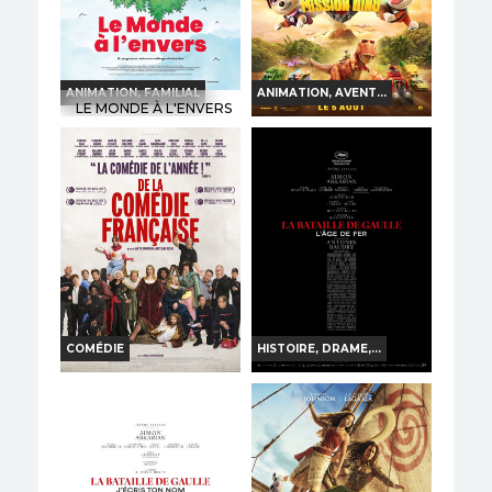
ANIMATION, FAMILIAL
ANIMATION, AVENT...
LE MONDE À L'ENVERS
LA PAT' PATROUILLE :
LE FILM MISSION DINO
Horaires et Infos
Horaires et Infos
Bande-annonce
Bande-annonce
Réservation
Réservation
TOUT PUBLIC
VF
TOUT PUBLIC
VF
COMÉDIE
HISTOIRE, DRAME,...
DE LA COMÉDIE-
LA BATAILLE DE
FRANÇAISE
GAULLE - PARTIE 1 :
L'AGE DE FER
Horaires et Infos
Horaires et Infos
Bande-annonce