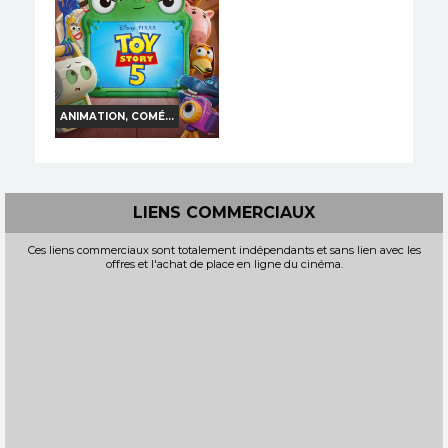
Bande-annonce
Réservation
Réservation
INT. -12ans
VF
VO
TOUT PUBLIC
VF
ANIMATION, COMÉ...
TOY STORY 5
Horaires et Infos
LIENS COMMERCIAUX
Bande-annonce
Ces liens commerciaux sont totalement indépendants et sans lien avec les
offres et l'achat de place en ligne du cinéma.
Réservation
TOUT PUBLIC
VF
3D